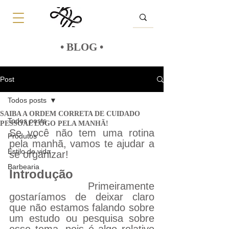
• BLOG •
Post
Todos posts
SAIBA A ORDEM CORRETA DE CUIDADO
Todos posts
PESSOAL LOGO PELA MANHÃ!
Se você não tem uma rotina 
Produtos
pela manhã, vamos te ajudar a 
Estilo de vida
se organizar!
Barbearia
Introdução
Primeiramente 
gostaríamos de deixar claro 
que não estamos falando sobre 
um estudo ou pesquisa sobre 