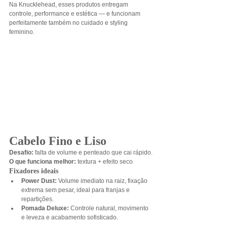
Na Knucklehead, esses produtos entregam 
controle, performance e estética — e funcionam 
perfeitamente também no cuidado e styling 
feminino.
Cabelo Fino e Liso
Desafio:
 falta de volume e penteado que cai rápido.
O que funciona melhor:
 textura + efeito seco
Fixadores ideais
Power Dust: 
Volume imediato na raiz, fixação 
extrema sem pesar, ideal para franjas e 
repartições.
Pomada Deluxe: 
Controle natural, movimento 
e leveza e acabamento sofisticado.