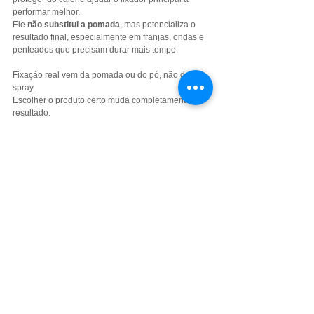
performar melhor.
Ele 
não substitui a pomada
, mas potencializa o 
resultado final, especialmente em franjas, ondas e 
penteados que precisam durar mais tempo.
Fixação real vem da pomada ou do pó, não do 
spray.
Escolher o produto certo muda completamente o 
resultado.
A Knucklehead entrega autoridade em fixação, 
estilo e performance, porque cabelo bem feito 
começa na base certa.
Ver tudo
Posts recentes