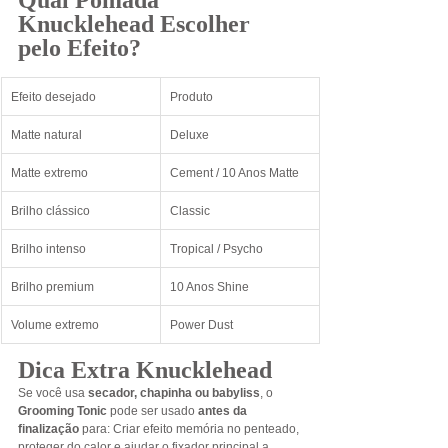
Knucklehead Escolher 
pelo Efeito?
Efeito desejado
Produto
Matte natural
Deluxe
Matte extremo
Cement / 10 Anos Matte
Brilho clássico
Classic
Brilho intenso
Tropical / Psycho
Brilho premium
10 Anos Shine
Volume extremo
Power Dust
Dica Extra Knucklehead
Se você usa 
secador, chapinha ou babyliss
, o 
Grooming Tonic
 pode ser usado 
antes da 
finalização
 para: Criar efeito memória no penteado, 
proteger do calor e ajudar o fixador principal a 