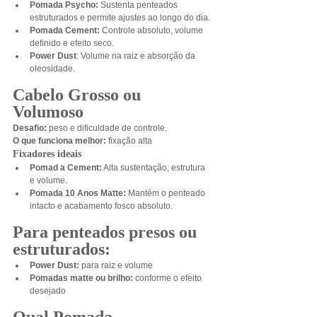
Pomada Psycho: 
Sustenta penteados 
estruturados e permite ajustes ao longo do dia.
Pomada Cement: 
Controle absoluto, volume 
definido e efeito seco.
Power Dust
: Volume na raiz e absorção da 
oleosidade.
Cabelo Grosso ou 
Volumoso
Desafio:
 peso e dificuldade de controle.
O que funciona melhor:
 fixação alta
Fixadores ideais
Pomad a Cement:
 Alta sustentação, estrutura 
e volume.
Pomada 10 Anos Matte: 
Mantém o penteado 
intacto e acabamento fosco absoluto.
Para penteados presos ou 
estruturados:
Power Dust:
 para raiz e volume
Pomadas matte ou brilho:
 conforme o efeito 
desejado
Qual Pomada 