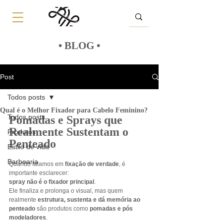
• BLOG •
Post
Todos posts
Qual é o Melhor Fixador para Cabelo Feminino?
Todos posts
Pomadas e Sprays que 
Realmente Sustentam o 
Produtos
Penteado
Estilo de vida
Barbearia
Quando falamos em 
fixação de verdade
, é 
importante esclarecer:
spray não é o fixador principal
.
Ele finaliza e prolonga o visual, mas quem 
realmente 
estrutura, sustenta e dá memória ao 
penteado
 são produtos como 
pomadas e pós 
modeladores
.