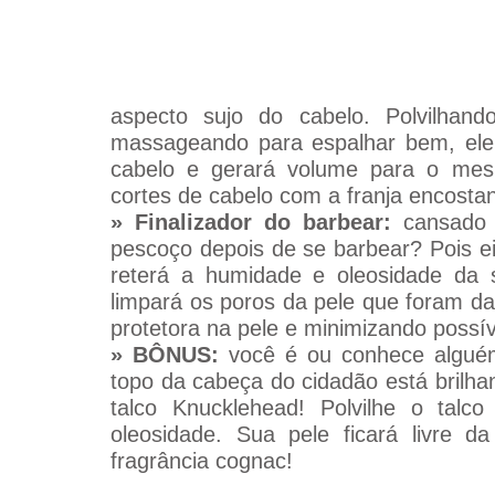
aspecto sujo do cabelo. Polvilhan
massageando para espalhar bem, ele 
cabelo e gerará volume para o mes
cortes de cabelo com a franja encosta
»
Finalizador do barbear:
 cansado 
pescoço depois de se barbear? Pois eis
reterá a humidade e oleosidade da s
limpará os poros da pele que foram da
protetora na pele e minimizando possíve
»
BÔNUS:
 você é ou conhece algué
topo da cabeça do cidadão está brilh
talco Knucklehead! Polvilhe o talc
oleosidade. Sua pele ficará livre d
fragrância cognac!