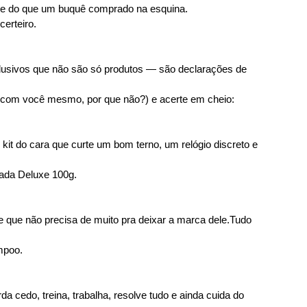
de do que um buquê comprado na esquina.
certeiro.
clusivos que não são só produtos — são declarações de 
 com você mesmo, por que não?) e acerte em cheio:
it do cara que curte um bom terno, um relógio discreto e 
da Deluxe 100g.
le que não precisa de muito pra deixar a marca dele.Tudo 
mpoo.
da cedo, treina, trabalha, resolve tudo e ainda cuida do 