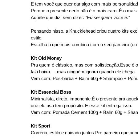
E tem você que quer dar algo com mais personalida
Porque o presente certo não é o mais caro. É o mais 
Aquele que diz, sem dizer: 
“Eu sei quem você é.”
Pensando nisso, a Knucklehead criou quatro kits ex
estilo. 
Escolha o que mais combina com o seu parceiro (ou
Kit Old Money
Pra quem é clássico, mas com sofisticação.Esse é o k
fala baixo — mas ninguém ignora quando ele chega.
Vem com: Pós-barba + Balm 60g + Shampoo + Poma
Kit Essencial Boss
Minimalista, direto, imponente.É o presente pra aque
que ele usa tem propósito. E esse kit entrega isso.
Vem com: Pomada Cement 100g + Balm 60g + Sha
Kit Sport
Correria, estilo e cuidado 
juntos.Pro
 parceiro que acor