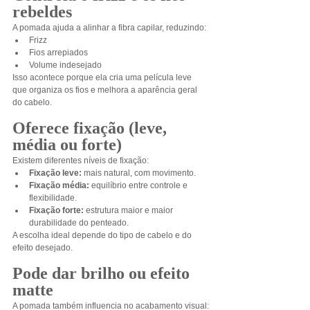
rebeldes
A pomada ajuda a alinhar a fibra capilar, reduzindo:
Frizz
Fios arrepiados
Volume indesejado
Isso acontece porque ela cria uma película leve 
que organiza os fios e melhora a aparência geral 
do cabelo.
Oferece fixação (leve, 
média ou forte)
Existem diferentes níveis de fixação:
Fixação leve:
 mais natural, com movimento.
Fixação média:
 equilíbrio entre controle e 
flexibilidade.
Fixação forte:
 estrutura maior e maior 
durabilidade do penteado.
A escolha ideal depende do tipo de cabelo e do 
efeito desejado.
Pode dar brilho ou efeito 
matte
A pomada também influencia no acabamento visual: