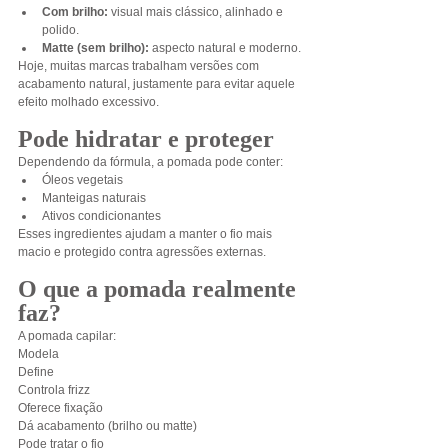
Com brilho:
 visual mais clássico, alinhado e 
polido.
Matte (sem brilho):
 aspecto natural e moderno.
Hoje, muitas marcas trabalham versões com 
acabamento natural, justamente para evitar aquele 
efeito molhado excessivo.
Pode hidratar e proteger
Dependendo da fórmula, a pomada pode conter:
Óleos vegetais
Manteigas naturais
Ativos condicionantes
Esses ingredientes ajudam a manter o fio mais 
macio e protegido contra agressões externas.
O que a pomada realmente 
faz?
A pomada capilar:
Modela
Define
Controla frizz
Oferece fixação
Dá acabamento (brilho ou matte)
Pode tratar o fio