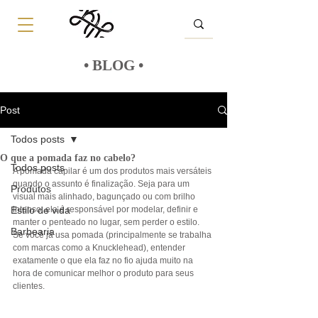
• BLOG •
Post
Todos posts
O que a pomada faz no cabelo?
Todos posts
A pomada capilar é um dos produtos mais versáteis 
quando o assunto é finalização. Seja para um 
Produtos
visual mais alinhado, bagunçado ou com brilho 
Estilo de vida
intenso, ela é responsável por modelar, definir e 
manter o penteado no lugar, sem perder o estilo.
Barbearia
Se você já usa pomada (principalmente se trabalha 
com marcas como a Knucklehead), entender 
exatamente o que ela faz no fio ajuda muito na 
hora de comunicar melhor o produto para seus 
clientes.