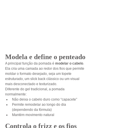
Modela e define o penteado
A principal função da pomada é 
modelar o cabelo
.
Ela cria uma camada ao redor dos fios que permite 
moldar o formato desejado, seja um topete 
estruturado, um slick back clássico ou um visual 
mais desconectado e texturizado.
Diferente do gel tradicional, a pomada 
normalmente:
Não deixa o cabelo duro como “capacete”
Permite remodelar ao longo do dia 
(dependendo da fórmula)
Mantém movimento natural
Controla o frizz e os fios 