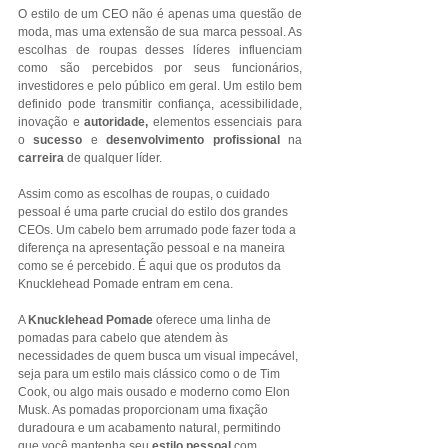
O estilo de um CEO não é apenas uma questão de 
moda, mas uma extensão de sua marca pessoal. As 
escolhas de roupas desses líderes influenciam 
como são percebidos por seus funcionários, 
investidores e pelo público em geral. Um estilo bem 
definido pode transmitir confiança, acessibilidade, 
inovação e 
autoridade,
 elementos essenciais para 
o 
sucesso
 e 
desenvolvimento profissional
 na 
carreira
 de qualquer líder.
Assim como as escolhas de roupas, o cuidado 
pessoal é uma parte crucial do estilo dos grandes 
CEOs. Um cabelo bem arrumado pode fazer toda a 
diferença na apresentação pessoal e na maneira 
como se é percebido. É aqui que os produtos da 
Knucklehead Pomade entram em cena.
A 
Knucklehead Pomade
 oferece uma linha de 
pomadas para cabelo que atendem às 
necessidades de quem busca um visual impecável, 
seja para um estilo mais clássico como o de Tim 
Cook, ou algo mais ousado e moderno como Elon 
Musk. As pomadas proporcionam uma fixação 
duradoura e um acabamento natural, permitindo 
que você mantenha seu 
estilo pessoal 
com 