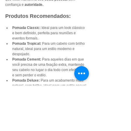
confiança e 
autoridade.
Produtos Recomendados:
Pomada Classic:
 Ideal para um look clássico 
e bem definido, perfeita para reuniões e 
eventos formais.
Pomada Tropical:
 Para um cabelo com brilho 
natural, ideal para um estilo moderno e 
despojado.
Pomada Cement: 
Para aqueles dias em que 
você precisa de uma fixação extra, mantendo 
seu cabelo no lugar o dia todo com efeito matte 
e sem perder o estilo.
Pomada Deluxe: 
Para um acabamento mais 
natural, sem brilho, ideal para um estilo casual 
e sofisticado.
Enquanto cada CEO tem seu próprio estilo único, o 
denominador comum é a capacidade de transmitir 
uma mensagem clara através de suas escolhas de 
moda e cuidado pessoal. Seja uma abordagem 
minimalista ou um toque de sofisticação, o 
importante é que essas escolhas refletem suas 