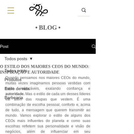
• BLOG •
Post
Todos posts
O ESTILO DOS MAIORES CEOS DO MUNDO:
Todos posts
INSPIRAÇÃO E AUTORIDADE
Quando pensamos nos maiores CEOs do mundo, 
Produtos
muitas vezes imaginamos pessoas vestidas com 
Estilo de vida
trajes impecáveis, exalando confiança e 
autoridade.
 Mas o estilo de cada um desses líderes 
Barbearia
vai além das roupas que vestem. É uma 
combinação de escolha pessoal, conforto e, acima 
de tudo, a mensagem que querem transmitir ao 
mundo. Vamos explorar o estilo de alguns dos 
CEOs mais influentes do planeta e como suas 
escolhas refletem sua personalidade e visão de 
negócios, além de influenciar em seu 