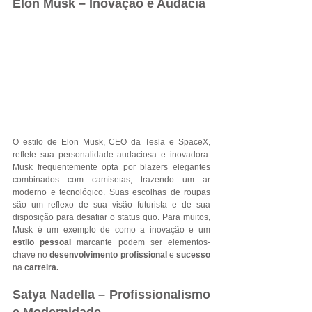
Elon Musk – Inovação e Audácia
O estilo de Elon Musk, CEO da Tesla e SpaceX, 
reflete sua personalidade audaciosa e inovadora. 
Musk frequentemente opta por blazers elegantes 
combinados com camisetas, trazendo um ar 
moderno e tecnológico. Suas escolhas de roupas 
são um reflexo de sua visão futurista e de sua 
disposição para desafiar o status quo. Para muitos, 
Musk é um exemplo de como a inovação e um 
estilo pessoal 
marcante podem ser elementos-
chave no 
desenvolvimento profissional 
e 
sucesso 
na 
carreira.
Satya Nadella – Profissionalismo 