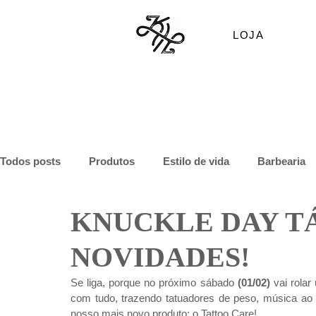
LOJA
Todos posts
Produtos
Estilo de vida
Barbearia
KNUCKLE DAY T
NOVIDADES!
Se liga, porque no próximo sábado 
(01/02)
 vai rola
com tudo, trazendo tatuadores de peso, música ao v
nosso mais novo produto: o Tattoo Care!