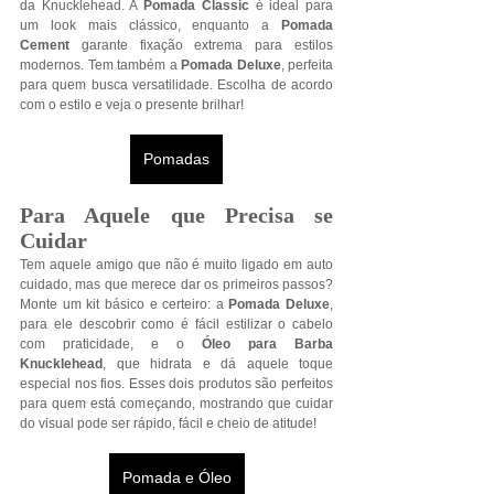
da Knucklehead. A 
Pomada Classic
 é ideal para 
um look mais clássico, enquanto a 
Pomada 
Cement
 garante fixação extrema para estilos 
modernos. Tem também a 
Pomada Deluxe
, perfeita 
para quem busca versatilidade. Escolha de acordo 
com o estilo e veja o presente brilhar!
Pomadas
Para Aquele que Precisa se 
Cuidar
Tem aquele amigo que não é muito ligado em auto 
cuidado, mas que merece dar os primeiros passos? 
Monte um kit básico e certeiro: a 
Pomada Deluxe
, 
para ele descobrir como é fácil estilizar o cabelo 
com praticidade, e o 
Óleo para Barba 
Knucklehead
, que hidrata e dá aquele toque 
especial nos fios. Esses dois produtos são perfeitos 
para quem está começando, mostrando que cuidar 
do visual pode ser rápido, fácil e cheio de atitude!
Pomada e Óleo