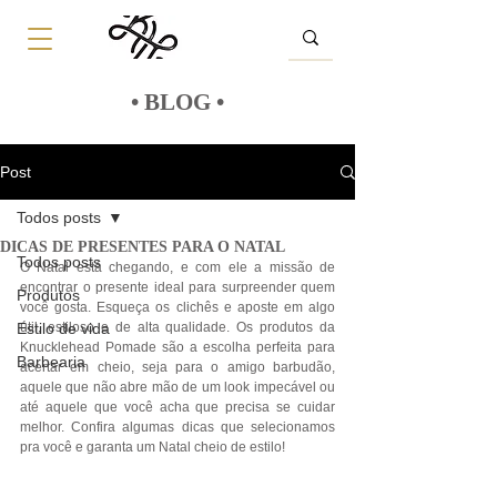
• BLOG •
Post
Todos posts
DICAS DE PRESENTES PARA O NATAL
Todos posts
O Natal está chegando, e com ele a missão de 
encontrar o presente ideal para surpreender quem 
Produtos
você gosta. Esqueça os clichês e aposte em algo 
Estilo de vida
útil, estiloso e de alta qualidade. Os produtos da 
Knucklehead Pomade são a escolha perfeita para 
Barbearia
acertar em cheio, seja para o amigo barbudão, 
aquele que não abre mão de um look impecável ou 
até aquele que você acha que precisa se cuidar 
melhor. Confira algumas dicas que selecionamos 
pra você e garanta um Natal cheio de estilo!