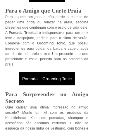
Para o Amigo que Curte Praia
Para aquele amigo que não perde a chance de 
pegar uma onda ou relaxar na areia, escolha 
presentes que combinam com o estilo de vida dele. 
A 
Pomada Tropical
 é indispensável para um look 
leve e despojado, perfeito para o clima de verão. 
Combine com o
 Grooming Tonic
, que possui 
ingredientes para cuidar da barba e cabelo após 
um dia de sol, areia e mar. Um presente que une 
praticidade e estilo, perfeito para os amantes da 
praia!
Pomada + Grooming Tonic
Para Surpreender no Amigo 
Secreto
Quer causar uma ótima impressão no amigo 
secreto? Monte um kit com os produtos da 
Knucklehead. Kits com pomadas, shampoo e 
acessórios são escolhas certeiras. E não se 
esqueça da nossa linha de vestuário, com bonés e 