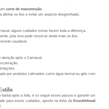
 um 
corte de manutenção
.
ra alinhar os fios e evitar um aspecto desgrenhado.
rnaval, alguns cuidados extras fazem toda a diferença.
ente, pois isso pode ressecar ainda mais os fios.
cimento saudável.
e atenção após o Carnaval.
 descamação.
irritações.
 opte por produtos calmantes como água termal ou géis com 
stilo
barba após a folia, é só seguir esses passos e garantir um 
dade para esses cuidados, aposte na linha da 
Knucklehead 
!