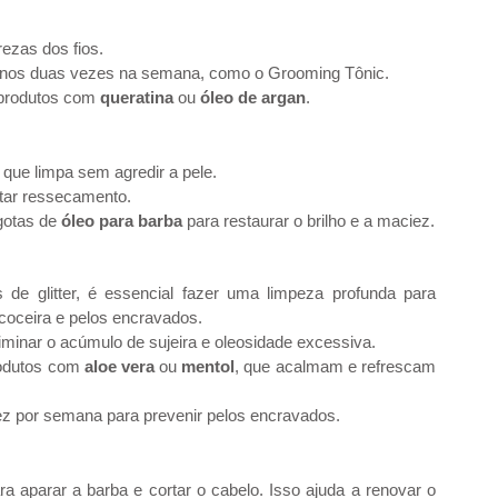
ezas dos fios.
enos duas vezes na semana, como o Grooming Tônic.
 produtos com 
queratina
 ou 
óleo de argan
.
, que limpa sem agredir a pele.
vitar ressecamento.
gotas de 
óleo para barba
 para restaurar o brilho e a maciez.
 de glitter, é essencial fazer uma limpeza profunda para 
coceira e pelos encravados.
liminar o acúmulo de sujeira e oleosidade excessiva.
rodutos com 
aloe vera
 ou 
mentol
, que acalmam e refrescam 
ez por semana para prevenir pelos encravados.
aparar a barba e cortar o cabelo. Isso ajuda a renovar o 