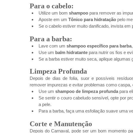
Para o cabelo:
Utilize um bom 
shampoo
 para remover as impur
Aposte em um 
Tônico para hidratação
 pelo m
Se o cabelo estiver muito danificado, invista em
Para a barba:
Lave com um 
shampoo específico para barba
Use um 
balm hidratante
 para nutrir os fios e e
Se a barba estiver muito seca, aplique algumas 
Limpeza Profunda
Depois de dias de folia, suor e possíveis resíduos
remover impurezas e evitar problemas como caspa, 
Use um 
shampoo de limpeza profunda
 para e
Se sentir o couro cabeludo sensível, opte por p
a pele.
Para a barba, faça uma esfoliação suave uma v
Corte e Manutenção
Depois do Carnaval, pode ser um bom momento para 