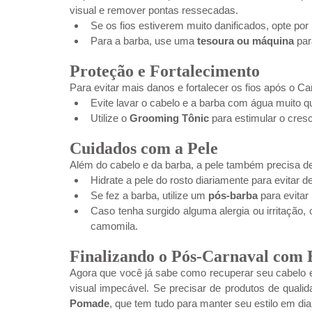
visual e remover pontas ressecadas.
Se os fios estiverem muito danificados, opte por
Para a barba, use uma 
tesoura ou máquina
 pa
Proteção e Fortalecimento
Para evitar mais danos e fortalecer os fios após o Ca
Evite lavar o cabelo e a barba com água muito qu
Utilize o 
Grooming Tônic
 para estimular o cres
Cuidados com a Pele
Além do cabelo e da barba, a pele também precisa d
Hidrate a pele do rosto diariamente para evitar
Se fez a barba, utilize um 
pós-barba
 para evitar 
Caso tenha surgido alguma alergia ou irritação,
camomila.
Finalizando o Pós-Carnaval com E
Agora que você já sabe como recuperar seu cabelo e 
visual impecável. Se precisar de produtos de quali
Pomade
, que tem tudo para manter seu estilo em dia