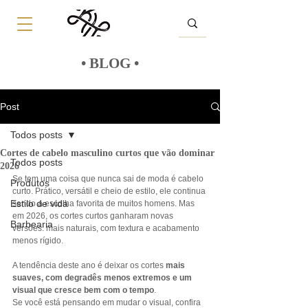
• BLOG •
Post
Todos posts
Cortes de cabelo masculino curtos que vão dominar
Todos posts
2026
Se tem uma coisa que nunca sai de moda é cabelo 
Produtos
curto. Prático, versátil e cheio de estilo, ele continua 
Estilo de vida
sendo a escolha favorita de muitos homens. Mas 
em 2026, os cortes curtos ganharam novas 
Barbearia
versões: mais naturais, com textura e acabamento 
menos rígido.
A tendência deste ano é deixar os cortes 
mais 
suaves, com degradês menos extremos e um 
visual que cresce bem com o tempo
.
Se você está pensando em mudar o visual, confira 