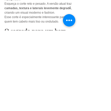
Esqueça o corte reto e pesado. A versão atual traz 
camadas, textura e laterais levemente degradê
, 
criando um visual moderno e fashion.
Esse corte é especialmente interessante para 
quem tem cabelo mais liso ou ondulado.
O segredo para um bom 
corte: finalização
Não importa qual corte você escolha: 
a finalização 
faz toda a diferença no resultado
.
Produtos como pomadas e modeladores ajudam a:
Criar textura
Controlar volume
Definir o formato do corte
Manter o estilo durante o dia
Por isso, investir em um bom produto de styling é 
essencial para tirar o máximo do seu corte.
Os cortes curtos masculinos de 2026 mostram uma 
mudança clara: menos exagero e mais 
naturalidade. O foco está em cortes bem feitos, com 
textura e que funcionem no dia a dia.
Seja um buzz cut minimalista, um crew cut clássico 
ou um mullet moderno, o importante é escolher um 