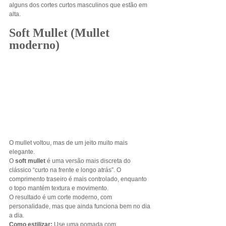
alguns dos cortes curtos masculinos que estão em 
alta.
Soft Mullet (Mullet 
moderno)
O mullet voltou, mas de um jeito muito mais 
elegante.
O 
soft mullet
 é uma versão mais discreta do 
clássico “curto na frente e longo atrás”. O 
comprimento traseiro é mais controlado, enquanto 
o topo mantém textura e movimento.
O resultado é um corte moderno, com 
personalidade, mas que ainda funciona bem no dia 
a dia.
Como estilizar: 
Use uma pomada com 