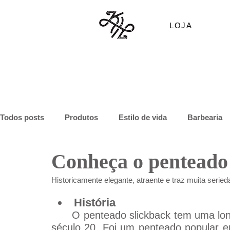
LOJA
Todos posts
Produtos
Estilo de vida
Barbearia
Conheça o penteado 
Historicamente elegante, atraente e traz muita seried
História
O penteado slickback tem uma long
século 20. Foi um penteado popular e