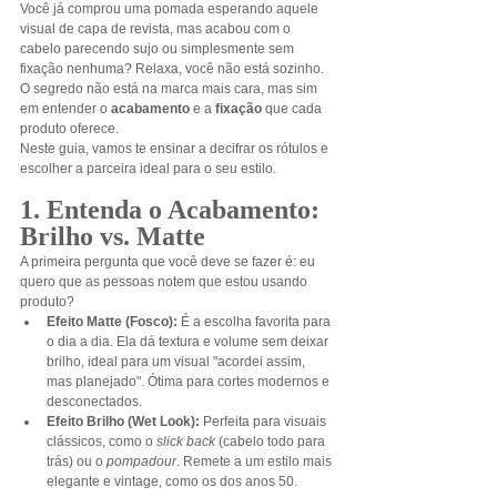
Você já comprou uma pomada esperando aquele 
visual de capa de revista, mas acabou com o 
cabelo parecendo sujo ou simplesmente sem 
fixação nenhuma? Relaxa, você não está sozinho. 
O segredo não está na marca mais cara, mas sim 
em entender o 
acabamento
 e a 
fixação
 que cada 
produto oferece.
Neste guia, vamos te ensinar a decifrar os rótulos e 
escolher a parceira ideal para o seu estilo.
1. Entenda o Acabamento: 
Brilho vs. Matte
A primeira pergunta que você deve se fazer é: eu 
quero que as pessoas notem que estou usando 
produto?
Efeito Matte (Fosco):
 É a escolha favorita para 
o dia a dia. Ela dá textura e volume sem deixar 
brilho, ideal para um visual "acordei assim, 
mas planejado". Ótima para cortes modernos e 
desconectados.
Efeito Brilho (Wet Look):
 Perfeita para visuais 
clássicos, como o 
slick back
 (cabelo todo para 
trás) ou o 
pompadour
. Remete a um estilo mais 
elegante e vintage, como os dos anos 50.