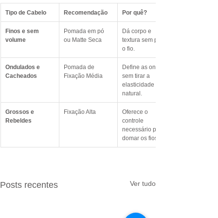
Tipo de Cabelo
Recomendação
Por quê?
Finos e sem 
Pomada em pó 
Dá corpo e 
volume
ou Matte Seca
textura sem pesar 
o fio.
Ondulados e 
Pomada de 
Define as ondas 
Cacheados
Fixação Média
sem tirar a 
elasticidade 
natural.
Grossos e 
Fixação Alta
Oferece o 
Rebeldes
controle 
necessário para 
domar os fios.
Ver tudo
Posts recentes