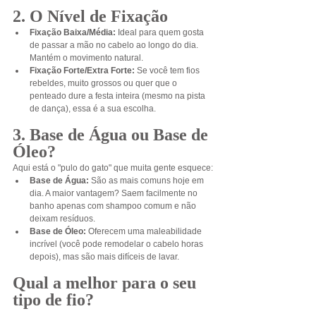
2. O Nível de Fixação
Fixação Baixa/Média:
 Ideal para quem gosta 
de passar a mão no cabelo ao longo do dia. 
Mantém o movimento natural.
Fixação Forte/Extra Forte:
 Se você tem fios 
rebeldes, muito grossos ou quer que o 
penteado dure a festa inteira (mesmo na pista 
de dança), essa é a sua escolha.
3. Base de Água ou Base de 
Óleo?
Aqui está o "pulo do gato" que muita gente esquece:
Base de Água:
 São as mais comuns hoje em 
dia. A maior vantagem? Saem facilmente no 
banho apenas com shampoo comum e não 
deixam resíduos.
Base de Óleo:
 Oferecem uma maleabilidade 
incrível (você pode remodelar o cabelo horas 
depois), mas são mais difíceis de lavar.
Qual a melhor para o seu 
tipo de fio?