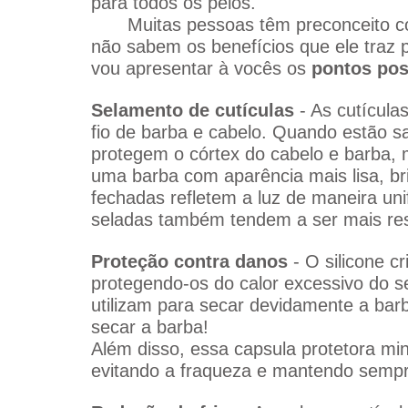
para todos os pelos.
	Muitas pessoas têm preconceito com o uso de silicone em cosméticos, mas 
não sabem os benefícios que ele traz p
vou apresentar à vocês os 
pontos pos
Selamento de cutículas
 - As cutícul
fio de barba e cabelo. Quando estão sa
protegem o córtex do cabelo e barba, 
uma barba com aparência mais lisa, bri
fechadas refletem a luz de maneira uni
seladas também tendem a ser mais resi
Proteção contra danos 
- O silicone c
protegendo-os do calor excessivo do s
utilizam para secar devidamente a barb
secar a barba!
Além disso, essa capsula protetora mi
evitando a fraqueza e mantendo sempr