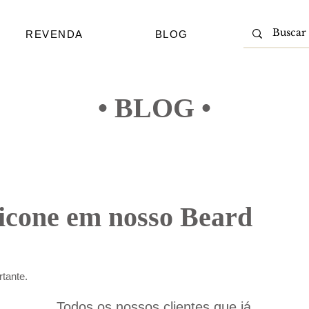
REVENDA
BLOG
• BLOG •
licone em nosso Beard
tante.
Todos os nossos clientes que já 