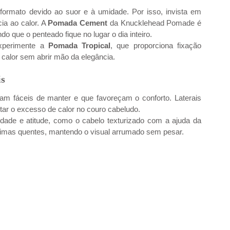
ormato devido ao suor e à umidade. Por isso, invista em 
a ao calor. A 
Pomada Cement
 da Knucklehead Pomade é 
ndo que o penteado fique no lugar o dia inteiro.
xperimente a 
Pomada Tropical
, que proporciona fixação 
 calor sem abrir mão da elegância.
is
am fáceis de manter e que favoreçam o conforto. Laterais 
tar o excesso de calor no couro cabeludo.
Para pentear, escolha um estilo que combine praticidade e atitude, como o cabelo texturizado com a ajuda da 
 climas quentes, mantendo o visual arrumado sem pesar.